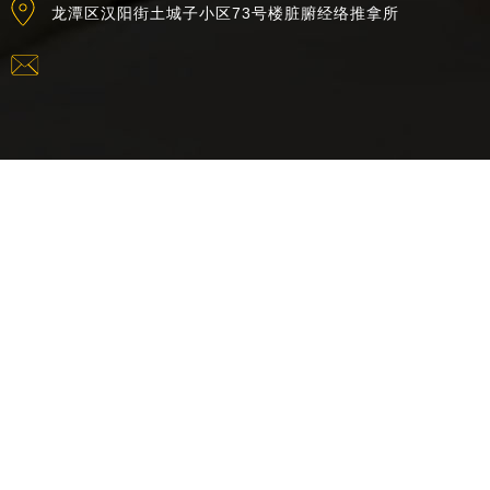
龙潭区汉阳街土城子小区73号楼脏腑经络推拿所