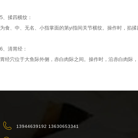
5、揉四横纹：
为食、中、无名、小指掌面的第yi指间关节横纹。操作时，掐
6、清胃经：
胃经穴位于大鱼际外侧，赤白肉际之间。操作时，沿赤白肉际，自
13944639192 13630653341