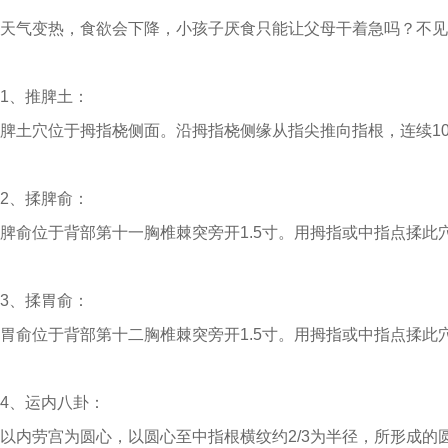
天气变热，食欲会下降，小孩子厌食只能让父母干着急吗？不见
1、推脾土：
脾土穴位于拇指桡侧面。沿拇指桡侧缘从指尖推向指根，连续10
2、揉脾俞：
脾俞位于背部第十一胸椎棘突旁开1.5寸。用拇指或中指点揉此穴
3、揉胃俞：
胃俞位于背部第十二胸椎棘突旁开1.5寸。用拇指或中指点揉此
4、运内八卦：
以内劳宫为圆心，以圆心至中指根横纹约2/3为半径，所形成的圆