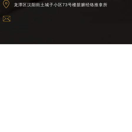
龙潭区汉阳街土城子小区73号楼脏腑经络推拿所