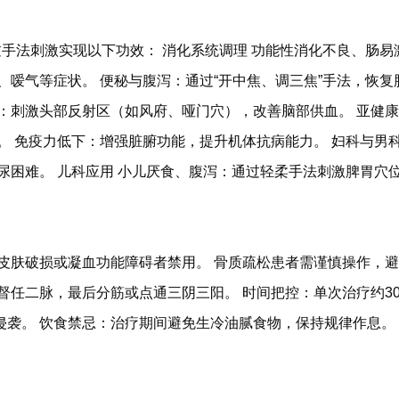
过手法刺激实现以下功效： 消化系统调理 功能性消化不良、肠
、嗳气等症状。 便秘与腹泻：通过“开中焦、调三焦”手法，恢复
：刺激头部反射区（如风府、哑门穴），改善脑部供血。 亚健康
。 免疫力低下：增强脏腑功能，提升机体抗病能力。 妇科与男
尿困难。 儿科应用 小儿厌食、腹泻：通过轻柔手法刺激脾胃穴
皮肤破损或凝血功能障碍者禁用。 骨质疏松患者需谨慎操作，避
任二脉，最后分筋或点通三阴三阳。 时间把控：单次治疗约30分钟
侵袭。 饮食禁忌：治疗期间避免生冷油腻食物，保持规律作息。