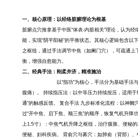
一、核心原理：以经络脏腑理论为根基
脏腑点穴推拿基于中医“体表-内脏相关”理论，认为
能，实现“阴平阳秘”的平衡状态。其核心逻辑包含以
之枢纽，通过手法调节中焦（如阑门穴），可疏通上下
衡，增强自愈能力。
二、经典手法：刚柔并济，精准施治
以“指功”为核心，手法分为基础手法
脏腑点穴推拿学校
腹痛）。 持续指压法：以中等压力持续按压，适用于
通”的触感反馈。 复合手法 九步标准化流程：以神
过“开中焦、启下焦、顺三焦”的顺序，恢复气机升降
上1.5寸）：中焦气机升降之枢纽，治疗腹胀、便秘的
便秘、妇科疾病。 背俞穴与募穴：如肺俞（背部）