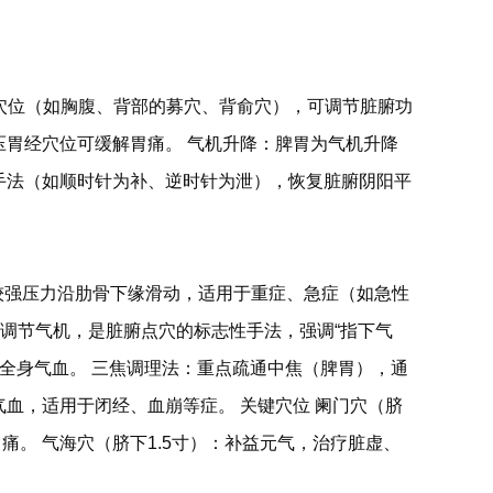
定穴位（如胸腹、背部的募穴、背俞穴），可调节脏腑功
压胃经穴位可缓解胃痛。 气机升降：脾胃为气机升降
”手法（如顺时针为补、逆时针为泄），恢复脏腑阴阳平
用较强压力沿肋骨下缘滑动，适用于重症、急症（如急性
调节气机，是脏腑点穴的标志性手法，强调“指下气
理全身气血。 三焦调理法：重点疏通中焦（脾胃），通
血，适用于闭经、血崩等症。 关键穴位 阑门穴（脐
痛。 气海穴（脐下1.5寸）：补益元气，治疗脏虚、