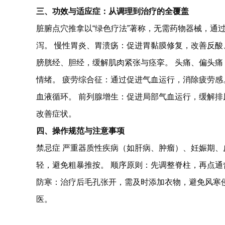
三、功效与适应症：从调理到治疗的全覆盖
脏腑点穴推拿以“绿色疗法”著称，无需药物器械，通
泻。 慢性胃炎、胃溃疡：促进胃黏膜修复，改善反酸
膀胱经、胆经，缓解肌肉紧张与痉挛。 头痛、偏头痛
情绪。 疲劳综合征：通过促进气血运行，消除疲劳感
血液循环。 前列腺增生：促进局部气血运行，缓解排
改善症状。
四、操作规范与注意事项
禁忌症 严重器质性疾病（如肝病、肿瘤）、妊娠期、
轻，避免粗暴推按。 顺序原则：先调整脊柱，再点通督
防寒：治疗后毛孔张开，需及时添加衣物，避免风寒
医。