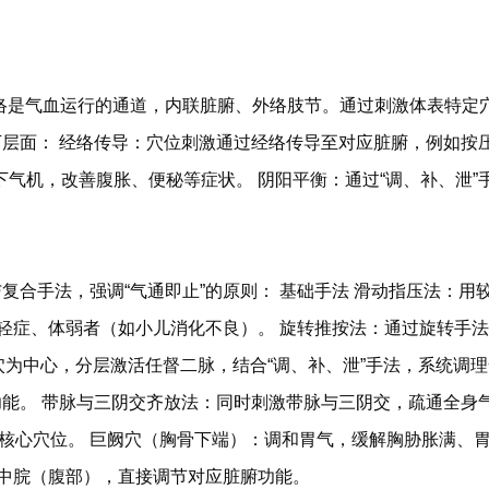
经络是气血运行的通道，内联脏腑、外络肢节。通过刺激体表特
下层面： 经络传导：穴位刺激通过经络传导至对应脏腑，例如按
气机，改善腹胀、便秘等症状。 阴阳平衡：通过“调、补、泄
与复合手法，强调“气通即止”的原则： 基础手法 滑动指压法：
轻症、体弱者（如小儿消化不良）。 旋转推按法：通过旋转手法
阙穴为中心，分层激活任督二脉，结合“调、补、泄”手法，系统调
功能。 带脉与三阴交齐放法：同时刺激带脉与三阴交，疏通全身气
核心穴位。 巨阙穴（胸骨下端）：调和胃气，缓解胸胁胀满、胃
、中脘（腹部），直接调节对应脏腑功能。