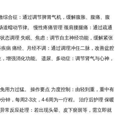
易激综合征：通过调节脾胃气机，缓解腹胀、腹痛、腹
肠道蠕动节律。 慢性疼痛管理 颈肩腰腿痛：通过疏通
状态调理 失眠、焦虑：调节自主神经功能，缓解紧张
科疾病 痛经、月经不调：通过调理冲任二脉，改善盆腔
位，增强消化功能。 遗尿、多动症：调节肾气与心神，
免用力过猛。 操作要点 力度控制：由轻到重，重中有
，每周2-3次，4-6周为一疗程。 治疗后护理 保暖
 异常反应处理：若出现头晕、皮下瘀斑等，需立即就